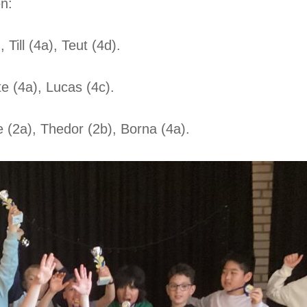
n:
 Till (4a), Teut (4d).
te (4a), Lucas (4c).
e (2a), Thedor (2b), Borna (4a).