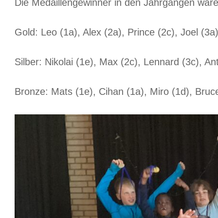
Die Medaillengewinner in den Jahrgängen ware
Gold: Leo (1a), Alex (2a), Prince (2c), Joel (3a),
Silber: Nikolai (1e), Max (2c), Lennard (3c), An
Bronze: Mats (1e), Cihan (1a), Miro (1d), Bruc